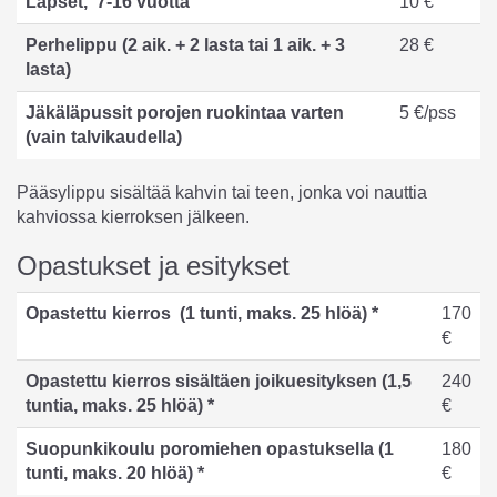
Lapset, 7-16 vuotta
10 €
Perhelippu (2 aik. + 2 lasta tai 1 aik. + 3
28 €
lasta)
Jäkäläpussit porojen ruokintaa varten
5 €/pss
(vain talvikaudella)
Pääsylippu sisältää kahvin tai teen, jonka voi nauttia
kahviossa kierroksen jälkeen.
Opastukset ja esitykset
Opastettu kierros (1 tunti, maks. 25 hlöä) *
170
€
Opastettu kierros sisältäen joikuesityksen (1,5
240
tuntia, maks. 25 hlöä) *
€
Suopunkikoulu poromiehen opastuksella (1
180
tunti, maks. 20 hlöä) *
€