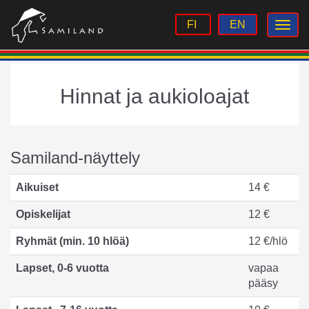
FI
EN
Hinnat ja aukioloajat
Samiland-näyttely
Aikuiset
14 €
Opiskelijat
12 €
Ryhmät (min. 10 hlöä)
12 €/hlö
Lapset, 0-6 vuotta
vapaa
pääsy