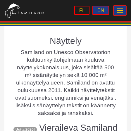
FI
EN
Näyttely
Samiland on Unesco Observatorion
kulttuurikyläohjelmaan kuuluva
näyttelykokonaisuus, joka sisältää 500
m² sisänäyttelyn sekä 10 000 m²
ulkonäyttelyalueen. Samiland on avattu
joulukuussa 2011. Kaikki näyttelytekstit
ovat suomeksi, englanniksi ja venäjäksi,
lisäksi sisänäyttelyn tekstit on käännetty
saksaksi ja ranskaksi.
Vieraileva Samiland
Uutta 2020!