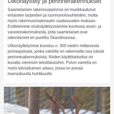
Ulkonäyttely ja perinnerakennukset
Saamelainen rakennusperinne on muokkautunut
erilaisten tarpeiden ja luonnonolosuhteiden, mutta
myös rakennusmateriaalin saatavuuden mukaan.
Esittelemme sisänäyttelyssämme kuvitusta asuin- ja
varastorakennuksista, joita saamelaiset ovat
rakentaneet eri puolilla Skandinaviaa.
Ulkonäyttelymme koostuu n. 300 metrin mittaisesta
porraspolusta, jonka varrelle on rakennettu osa näistä
perinnerakennuksista. Niiden käyttötarkoitus on
kuvattu viereisiin tekstitauluihin. Polun varrella on
myös talviaikainen aitaus, jossa on poroja
marraskuulta huhtikuulle