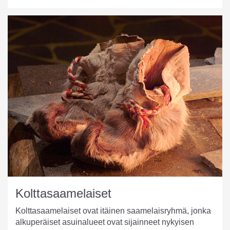
Kolttasaamelaiset
Kolttasaamelaiset ovat itäinen saamelaisryhmä, jonka
alkuperäiset asuinalueet ovat sijainneet nykyisen