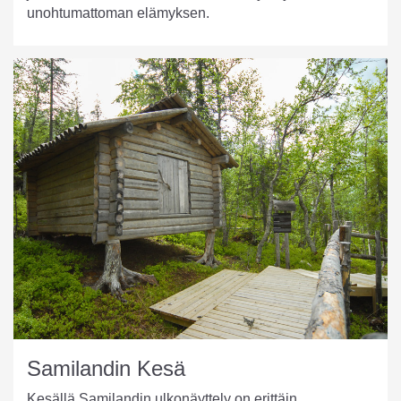
unohtumattoman elämyksen.
Samilandin Kesä
Kesällä Samilandin ulkonäyttely on erittäin