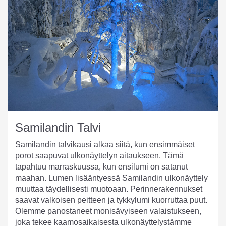
Samilandin Talvi
Samilandin talvikausi alkaa siitä, kun ensimmäiset
porot saapuvat ulkonäyttelyn aitaukseen. Tämä
tapahtuu marraskuussa, kun ensilumi on satanut
maahan. Lumen lisääntyessä Samilandin ulkonäyttely
muuttaa täydellisesti muotoaan. Perinnerakennukset
saavat valkoisen peitteen ja tykkylumi kuorruttaa puut.
Olemme panostaneet monisävyiseen valaistukseen,
joka tekee kaamosaikaisesta ulkonäyttelystämme